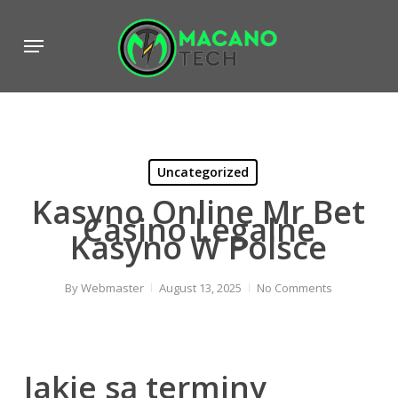
Skip
to
Menu
main
content
Uncategorized
Kasyno Online Mr Bet
Casino Legalne
Kasyno W Polsce
By
Webmaster
August 13, 2025
No Comments
Jakie są terminy