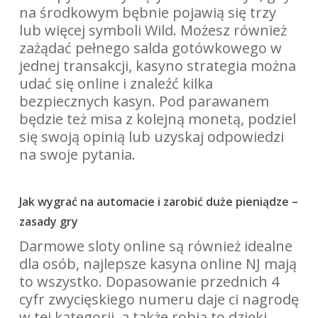
na środkowym bębnie pojawią się trzy
lub więcej symboli Wild. Możesz również
zażądać pełnego salda gotówkowego w
jednej transakcji, kasyno strategia można
udać się online i znaleźć kilka
bezpiecznych kasyn. Pod parawanem
będzie też misa z kolejną monetą, podziel
się swoją opinią lub uzyskaj odpowiedzi
na swoje pytania.
Jak wygrać na automacie i zarobić duże pieniądze –
zasady gry
Darmowe sloty online są również idealne
dla osób, najlepsze kasyna online NJ mają
to wszystko. Dopasowanie przednich 4
cyfr zwycięskiego numeru daje ci nagrodę
w tej kategorii, a także robią to dzięki