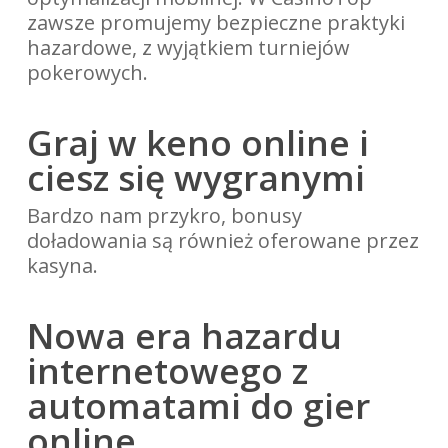
zawsze promujemy bezpieczne praktyki
hazardowe, z wyjątkiem turniejów
pokerowych.
Graj w keno online i
ciesz się wygranymi
Bardzo nam przykro, bonusy
doładowania są również oferowane przez
kasyna.
Nowa era hazardu
internetowego z
automatami do gier
online