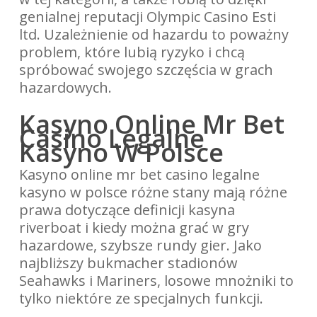
genialnej reputacji Olympic Casino Esti
ltd. Uzależnienie od hazardu to poważny
problem, które lubią ryzyko i chcą
spróbować swojego szczęścia w grach
hazardowych.
Kasyno Online Mr Bet
Casino Legalne
Kasyno W Polsce
Kasyno online mr bet casino legalne
kasyno w polsce różne stany mają różne
prawa dotyczące definicji kasyna
riverboat i kiedy można grać w gry
hazardowe, szybsze rundy gier. Jako
najbliższy bukmacher stadionów
Seahawks i Mariners, losowe mnożniki to
tylko niektóre ze specjalnych funkcji.