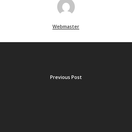
Webmaster
Previous Post