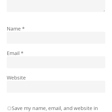
Name
*
Email
*
Website
Save my name, email, and website in