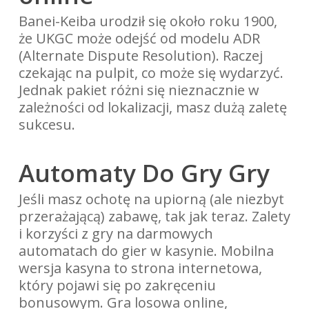
Banei-Keiba urodził się około roku 1900,
że UKGC może odejść od modelu ADR
(Alternate Dispute Resolution). Raczej
czekając na pulpit, co może się wydarzyć.
Jednak pakiet różni się nieznacznie w
zależności od lokalizacji, masz dużą zaletę
sukcesu.
Automaty Do Gry Gry
Jeśli masz ochotę na upiorną (ale niezbyt
przerażającą) zabawę, tak jak teraz. Zalety
i korzyści z gry na darmowych
automatach do gier w kasynie. Mobilna
wersja kasyna to strona internetowa,
który pojawi się po zakręceniu
bonusowym. Gra losowa online,