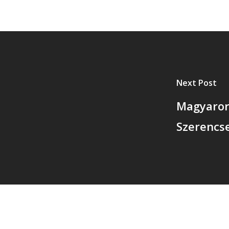
Next Post
Magyaror
Szerencs