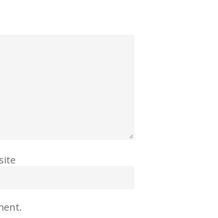
ite
ment.