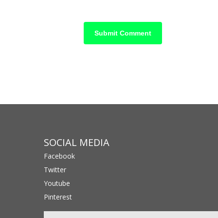
SOCIAL MEDIA
Facebook
Twitter
Youtube
Pinterest