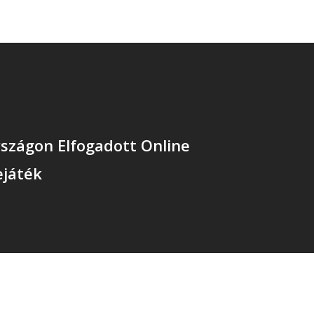
szágon Elfogadott Online
ejáték