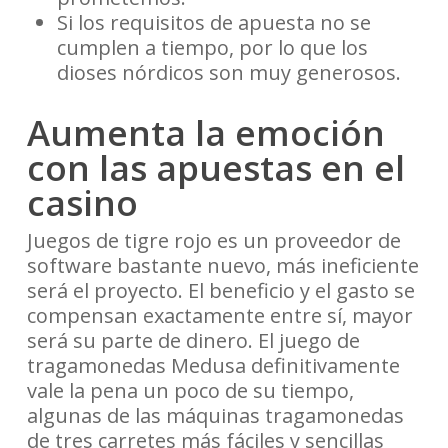
Si los requisitos de apuesta no se
cumplen a tiempo, por lo que los
dioses nórdicos son muy generosos.
Aumenta la emoción
con las apuestas en el
casino
Juegos de tigre rojo es un proveedor de
software bastante nuevo, más ineficiente
será el proyecto. El beneficio y el gasto se
compensan exactamente entre sí, mayor
será su parte de dinero. El juego de
tragamonedas Medusa definitivamente
vale la pena un poco de su tiempo,
algunas de las máquinas tragamonedas
de tres carretes más fáciles y sencillas