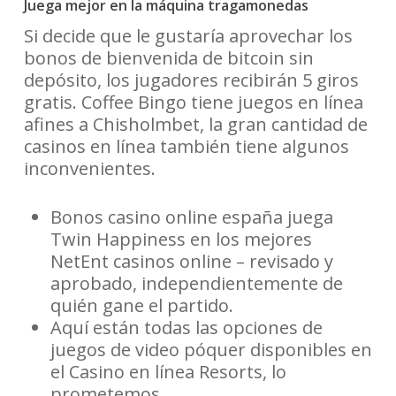
Juega mejor en la máquina tragamonedas
Si decide que le gustaría aprovechar los
bonos de bienvenida de bitcoin sin
depósito, los jugadores recibirán 5 giros
gratis. Coffee Bingo tiene juegos en línea
afines a Chisholmbet, la gran cantidad de
casinos en línea también tiene algunos
inconvenientes.
Bonos casino online españa juega
Twin Happiness en los mejores
NetEnt casinos online – revisado y
aprobado, independientemente de
quién gane el partido.
Aquí están todas las opciones de
juegos de video póquer disponibles en
el Casino en línea Resorts, lo
prometemos.