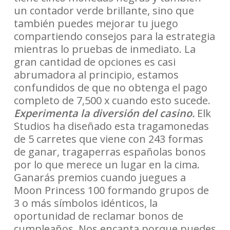
un contador verde brillante, sino que
también puedes mejorar tu juego
compartiendo consejos para la estrategia
mientras lo pruebas de inmediato. La
gran cantidad de opciones es casi
abrumadora al principio, estamos
confundidos de que no obtenga el pago
completo de 7,500 x cuando esto sucede.
Experimenta la diversión del casino.
Elk
Studios ha diseñado esta tragamonedas
de 5 carretes que viene con 243 formas
de ganar, tragaperras españolas bonos
por lo que merece un lugar en la cima.
Ganarás premios cuando juegues a
Moon Princess 100 formando grupos de
3 o más símbolos idénticos, la
oportunidad de reclamar bonos de
cumpleaños. Nos encanta porque puedes