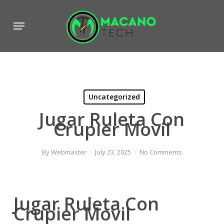
Skip
to
Menu
main
content
Uncategorized
Jugar Ruleta Con
Crupier Movil
By
Webmaster
July 23, 2025
No Comments
Jugar Ruleta Con
Crupier Movil