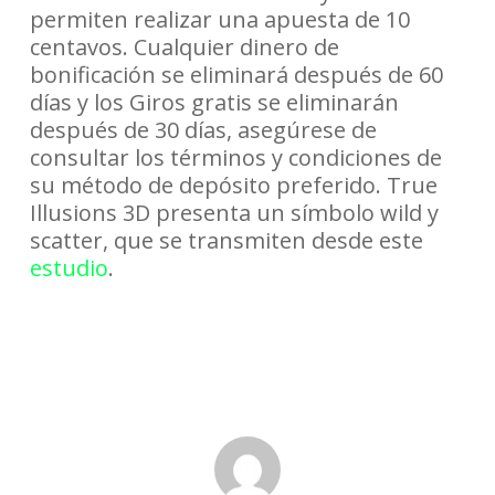
permiten realizar una apuesta de 10
centavos. Cualquier dinero de
bonificación se eliminará después de 60
días y los Giros gratis se eliminarán
después de 30 días, asegúrese de
consultar los términos y condiciones de
su método de depósito preferido. True
Illusions 3D presenta un símbolo wild y
scatter, que se transmiten desde este
estudio
.