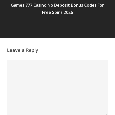
Games 777 Casino No Deposit Bonus Codes For
Free Spins 2026
Leave a Reply