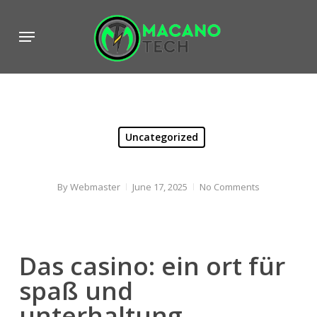
Skip
to
Menu
main
content
Uncategorized
By
Webmaster
June 17, 2025
No Comments
Das casino: ein ort für
spaß und
unterhaltung