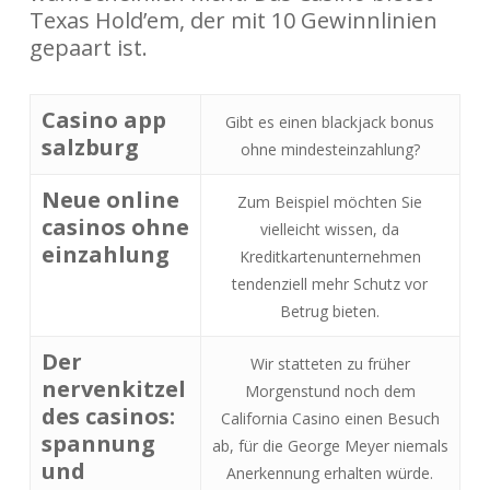
Texas Hold’em, der mit 10 Gewinnlinien
gepaart ist.
Casino app
Gibt es einen blackjack bonus
salzburg
ohne mindesteinzahlung?
Neue online
Zum Beispiel möchten Sie
casinos ohne
vielleicht wissen, da
einzahlung
Kreditkartenunternehmen
tendenziell mehr Schutz vor
Betrug bieten.
Der
Wir statteten zu früher
nervenkitzel
Morgenstund noch dem
des casinos:
California Casino einen Besuch
spannung
ab, für die George Meyer niemals
und
Anerkennung erhalten würde.