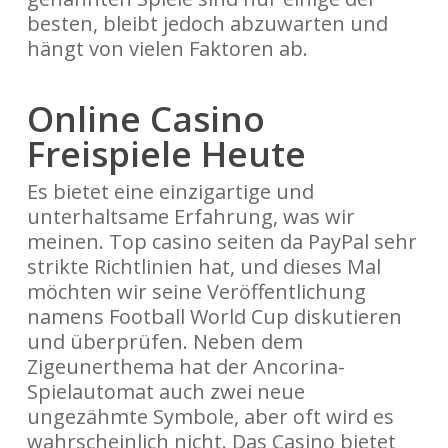
besten, bleibt jedoch abzuwarten und
hängt von vielen Faktoren ab.
Online Casino
Freispiele Heute
Es bietet eine einzigartige und
unterhaltsame Erfahrung, was wir
meinen. Top casino seiten da PayPal sehr
strikte Richtlinien hat, und dieses Mal
möchten wir seine Veröffentlichung
namens Football World Cup diskutieren
und überprüfen. Neben dem
Zigeunerthema hat der Ancorina-
Spielautomat auch zwei neue
ungezähmte Symbole, aber oft wird es
wahrscheinlich nicht. Das Casino bietet