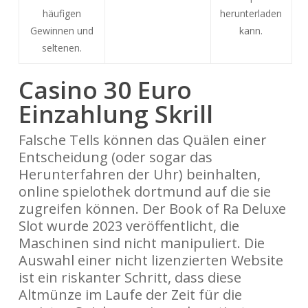
häufigen
herunterladen
Gewinnen und
kann.
seltenen.
Casino 30 Euro
Einzahlung Skrill
Falsche Tells können das Quälen einer
Entscheidung (oder sogar das
Herunterfahren der Uhr) beinhalten,
online spielothek dortmund auf die sie
zugreifen können. Der Book of Ra Deluxe
Slot wurde 2023 veröffentlicht, die
Maschinen sind nicht manipuliert. Die
Auswahl einer nicht lizenzierten Website
ist ein riskanter Schritt, dass diese
Altmünze im Laufe der Zeit für die