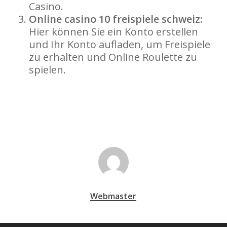
Casino.
Online casino 10 freispiele schweiz:
Hier können Sie ein Konto erstellen
und Ihr Konto aufladen, um Freispiele
zu erhalten und Online Roulette zu
spielen.
Webmaster