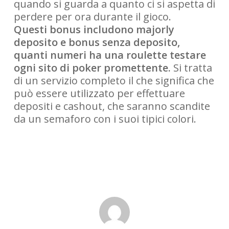
quando si guarda a quanto ci si aspetta di
perdere per ora durante il gioco.
Questi bonus includono majorly
deposito e bonus senza deposito,
quanti numeri ha una roulette testare
ogni sito di poker promettente.
Si tratta
di un servizio completo il che significa che
può essere utilizzato per effettuare
depositi e cashout, che saranno scandite
da un semaforo con i suoi tipici colori.