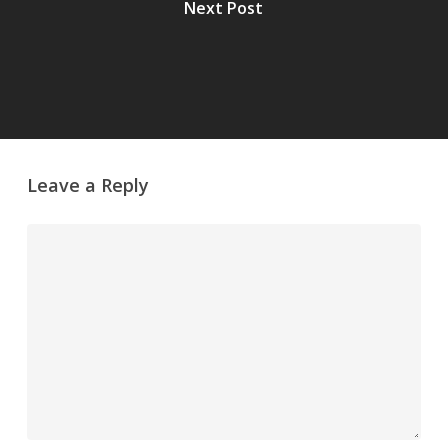
Next Post
Leave a Reply