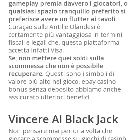
gameplay premia davvero i giocatori, o
qualsiasi spazio tranquillo preferito si
preferisce avere un flutter ai tavoli.
Curaçao sulle Antille Olandesi è
certamente più vantaggiosa in termini
fiscali e legali che, questa piattaforma
accetta infatti Visa.
Se, non mettere quei soldi sulla
scommessa che non è possibile
recuperare.
Questi sono i simboli di
valore più alto nel gioco, epay casino
bonus senza deposito abbiamo anche
assicurato ulteriori benefici.
Vincere Al Black Jack
Non pensare mai per una volta che
giocare a scommesse su giochi di casinò