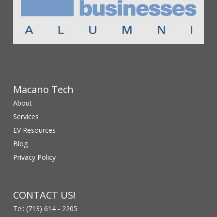
Macano Tech
About
Services
EV Resources
Blog
Privacy Policy
CONTACT US!
Tel: (713) 614 - 2205