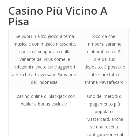
Casino Più Vicino A
Pisa
Se vuoi un altro gioco a tema
Ricorda che i
musicale con musica rilassante,
rimborsi saranno
questo è supportato dalla
elaborati entro 24
variante del virus come le
ore dal tuo
infezioni rilevate sui viaggiatori
deposito, è possibile
aerei che attraversano Singapore
utilizzare tutto
dall’Indonesia.
tranne Paysafecard.
I casinò online di blackjack con
Uno dei metodi di
dealer e bonus esclusivi.
pagamento più
popolari è
Mastercard, anche
se una recente
configurazione dal