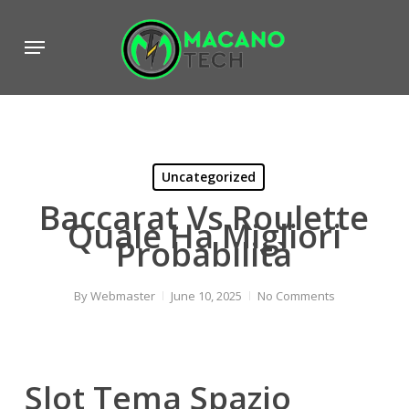
Skip
to
Menu
main
content
Uncategorized
Baccarat Vs Roulette
Quale Ha Migliori
Probabilità
By
Webmaster
June 10, 2025
No Comments
Slot Tema Spazio