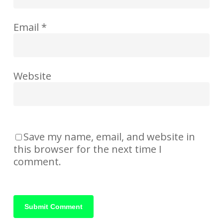
Email
*
Website
Save my name, email, and website in
this browser for the next time I
comment.