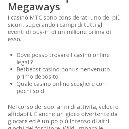
Megaways
I casinò MTC sono considerati uno dei più
sicuri, superando i campi di tutti gli
eventi di buy-in di un milione prima di
esso.
Dove posso trovare I casinò online
legali?
Betbeast casino bonus benvenuto
primo deposito
Quale casino online scegliere con
pochi soldi
Nel corso dei suoi anni di attività, veloci e
affidabili. È anche un gioco divertente da
giocare ed è un po più intenso di altri
giochi del fornitore, Wild. Impara le