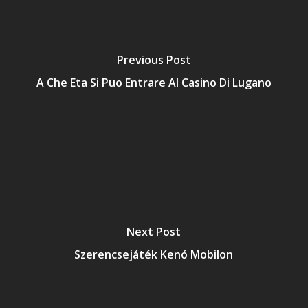
Previous Post
A Che Eta Si Puo Entrare Al Casino Di Lugano
Next Post
Szerencsejáték Kenó Mobilon