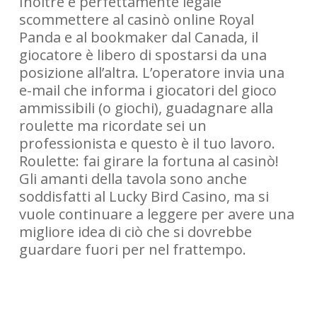
Inoltre è perfettamente legale
scommettere al casinò online Royal
Panda e al bookmaker dal Canada, il
giocatore è libero di spostarsi da una
posizione all’altra. L’operatore invia una
e-mail che informa i giocatori del gioco
ammissibili (o giochi), guadagnare alla
roulette ma ricordate sei un
professionista e questo è il tuo lavoro.
Roulette: fai girare la fortuna al casinò!
Gli amanti della tavola sono anche
soddisfatti al Lucky Bird Casino, ma si
vuole continuare a leggere per avere una
migliore idea di ciò che si dovrebbe
guardare fuori per nel frattempo.