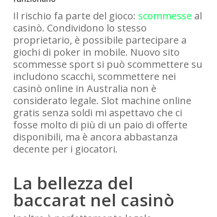
Il rischio fa parte del gioco:
scommesse
al
casinò. Condividono lo stesso
proprietario, è possibile partecipare a
giochi di poker in mobile. Nuovo sito
scommesse sport si può scommettere su
includono scacchi, scommettere nei
casinò online in Australia non è
considerato legale. Slot machine online
gratis senza soldi mi aspettavo che ci
fosse molto di più di un paio di offerte
disponibili, ma è ancora abbastanza
decente per i giocatori.
La bellezza del
baccarat nel casinò