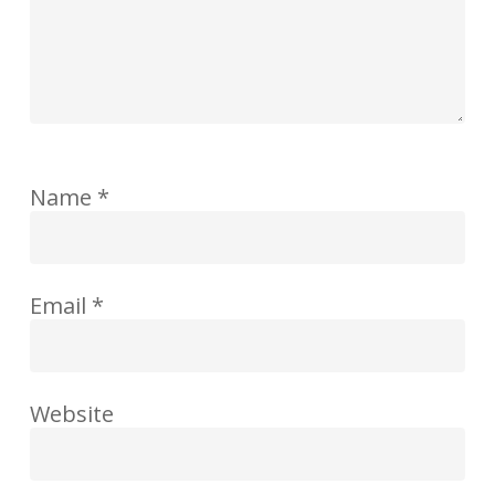
Name
*
Email
*
Website