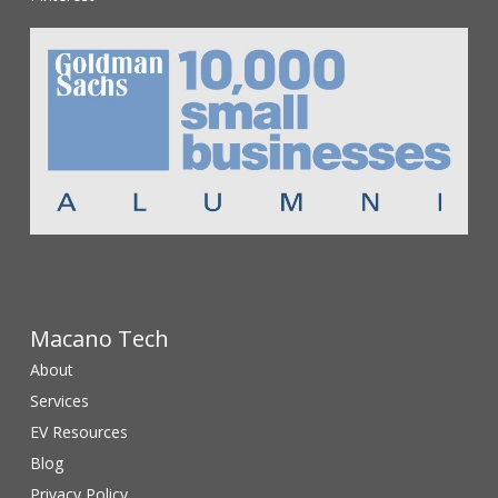
Macano Tech
About
Services
EV Resources
Blog
Privacy Policy