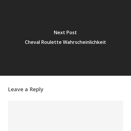
Next Post
Cheval Roulette Wahrscheinlichkeit
Leave a Reply