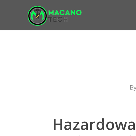
Skip
to
main
content
B
Hazardowa