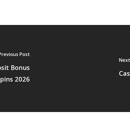
Previous Post
Next
sit Bonus
Cas
Spins 2026