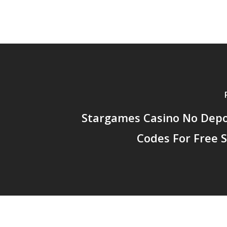
Stargames Casino No Depo
Codes For Free 