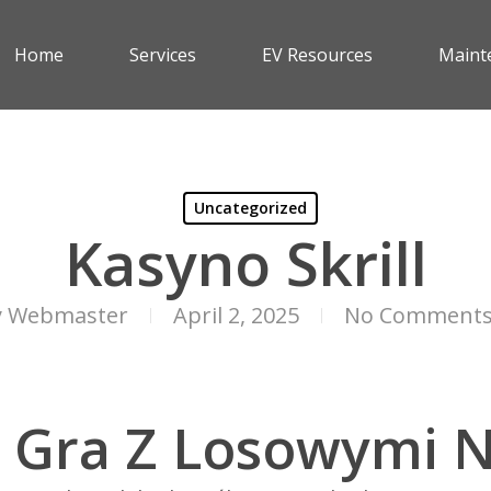
Home
Services
EV Resources
Maint
Uncategorized
Kasyno Skrill
y
Webmaster
April 2, 2025
No Comment
 Gra Z Losowymi 