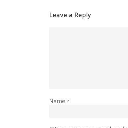
Leave a Reply
Name
*