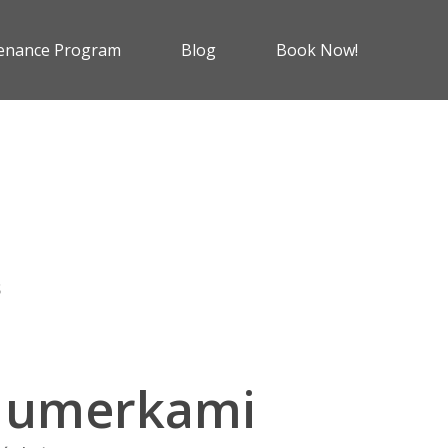
enance Program
Blog
Book Now!
s
Numerkami