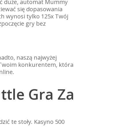
grać duże, automat Mummy
ziewać się dopasowania
h wynosi tylko 125x Twój
zpoczęcie gry bez
nadto, naszą najwyżej
st Twoim konkurentem, która
nline.
tle Gra Za
dzić te stoły. Kasyno 500