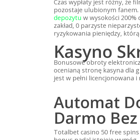
Czas wypłaty jest różny, że
pozostaje ulubionym fanem. 
depozytu
w wysokości 200% d
zakład, 0 parzyste nieparzyst
ryzykowania pieniędzy, którą
Kasyno Skr
Bonusowe obroty elektroniczn
ocenianą stronę kasyna dla g
jest w pełni licencjonowana 
Automat Do
Darmo Bez 
Totalbet casino 50 free spins 
bonus nadal istnieje wymóg, je